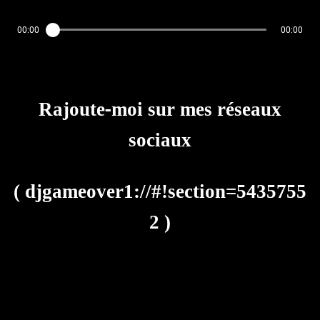
00:00
00:00
Rajoute-moi sur mes réseaux
sociaux
(
djgameover1://#!section=5435755
2
)