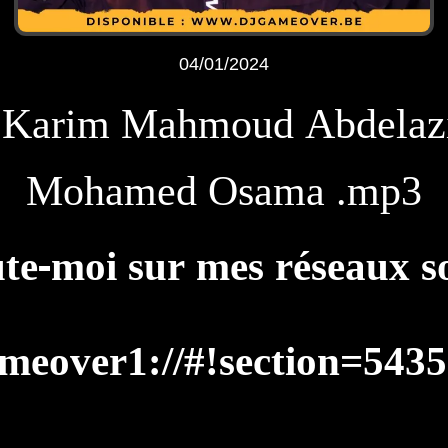
04/01/2024
- Karim Mahmoud Abdelazi
Mohamed Osama .mp3
te-moi sur mes réseaux s
meover1://#!section=543