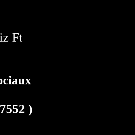
z Ft
ociaux
57552
)