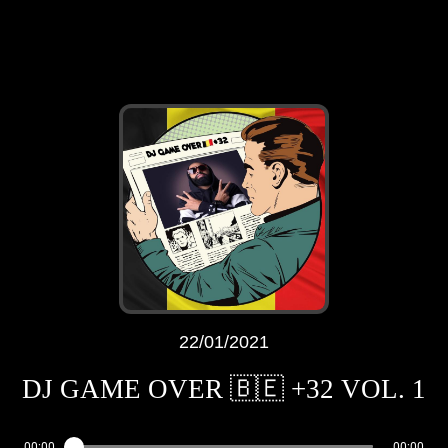
22/01/2021
DJ GAME OVER 🇧🇪 +32 VOL. 1
00:00
00:00