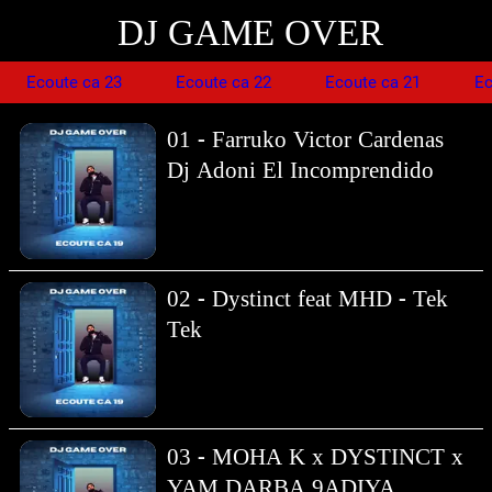
DJ GAME OVER
Ecoute ca 23
Ecoute ca 22
Ecoute ca 21
Ec
01 - Farruko Victor Cardenas
Dj Adoni El Incomprendido
02 - Dystinct feat MHD - Tek
Tek
03 - MOHA K x DYSTINCT x
YAM DARBA 9ADIYA