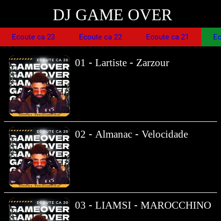
DJ GAME OVER
Ecoute ca 23
Ecoute ca 22
Ecoute ca 21
Ec
01 - Lartiste - Zarzour
02 - Almanac - Velocidade
03 - LIAMSI - MAROCCHINO